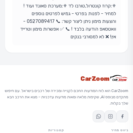
⚜️:קרוז קונטרול,טורבו לד ⚜️:מערכת סאונד ועוד !
למחיר - לפנות בפרטי - גמיש לפרטים נוספים
והצעות מימון ניתן ליצור קשר: 📞 0527089417 -
וואטסאפ הודעה בלבד ! 📞 ✅ אפשרות מימון וטרייד
אין! ❌ לא למסורבי בנקים
CarZoom
CarZoom הוא לוח המודעות החכם לקנייה ומכירה של רכבים בישראל. עם חיפוש
מתקדם מבוסס AI, שקיפות מלאה ומאות מודעות עדכניות – מצא את הרכב הבא
שלך בקלות.
ניווט מהיר
קטגוריות