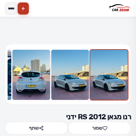
+
הרחב
4 תמונות
רנו מגאן RS 2012 ידני
שמור
שתף