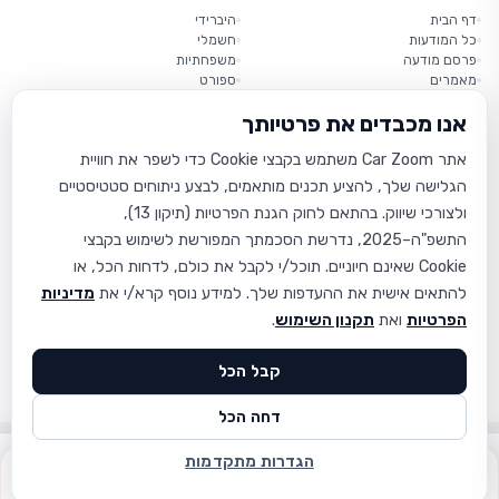
דף הבית
היברידי
כל המודעות
חשמלי
פרסם מודעה
משפחתיות
מאמרים
ספורט
יוקרה
אנו מכבדים את פרטיותך
קטנות
אתר Car Zoom משתמש בקבצי Cookie כדי לשפר את חוויית
מידע
הגלישה שלך, להציע תכנים מותאמים, לבצע ניתוחים סטטיסטיים
אודות
תנאי שימוש
ולצורכי שיווק. בהתאם לחוק הגנת הפרטיות (תיקון 13),
מדיניות פרטיות
התשפ"ה–2025, נדרשת הסכמתך המפורשת לשימוש בקבצי
הצהרת נגישות
Cookie שאינם חיוניים. תוכל/י לקבל את כולם, לדחות הכל, או
צור קשר
שאלות נפוצות
להתאים אישית את ההעדפות שלך. למידע נוסף קרא/י את
מדיניות
הפרטיות
ואת
תקנון השימוש
.
קבל הכל
© 2026 CarZoom – כל הזכויות שמורות
תנאי שימוש
פרטיות
נגישות
דחה הכל
הגדרות מתקדמות
התקשר
וואטסאפ
סינון
חיפוש
התחברות