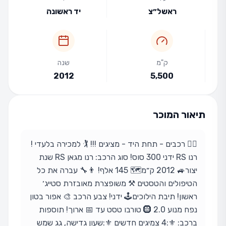
ראשל״צ
יד ראשונה
ק"מ
שנה
2012
5,500
תיאור המוכר
🏌️‍♂️ רכבים - תחת היד - מציגים !!! 🏌️ למכירה בלעדי !
רנו RS ידני 300 סוס! סוג הרכב: רנו מגאן RS שנת
יצור🚙 2012 ק״מ🗺️ 145 אלף! 👨‍🔧 עברה את כל
הטיפולים והטסטים ⚒️ משופצרת מאובזרת סטייג׳
ראשון! תיבת הילוכים🕹️ ידני! צבע הרכב 🎨 אפור בטון
נפח מנוע 🛞 2.0 טורבו טסט עד 📅 ארוך! תוספות
ברכב: ⚜️:4 צמיגים חדשים ⚜️:שעון גדישה, גג שמש