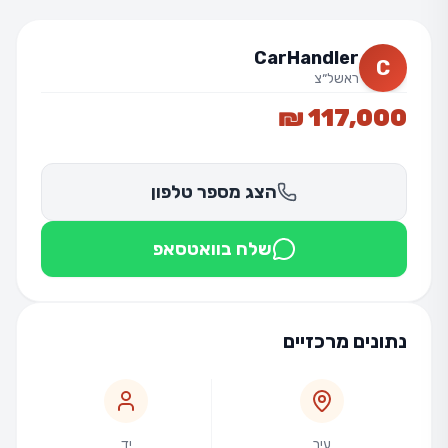
CarHandler
C
ראשל״צ
117,000 ₪
הצג מספר טלפון
שלח בוואטסאפ
נתונים מרכזיים
עיר
יד