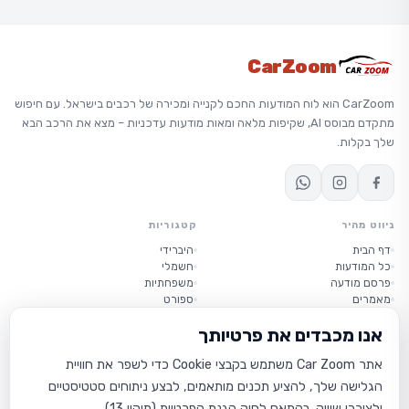
CarZoom
CarZoom הוא לוח המודעות החכם לקנייה ומכירה של רכבים בישראל. עם חיפוש
מתקדם מבוסס AI, שקיפות מלאה ומאות מודעות עדכניות – מצא את הרכב הבא
שלך בקלות.
ניווט מהיר
קטגוריות
דף הבית
היברידי
כל המודעות
חשמלי
פרסם מודעה
משפחתיות
מאמרים
ספורט
יוקרה
אנו מכבדים את פרטיותך
קטנות
אתר Car Zoom משתמש בקבצי Cookie כדי לשפר את חוויית
מידע
הגלישה שלך, להציע תכנים מותאמים, לבצע ניתוחים סטטיסטיים
אודות
תנאי שימוש
ולצורכי שיווק. בהתאם לחוק הגנת הפרטיות (תיקון 13),