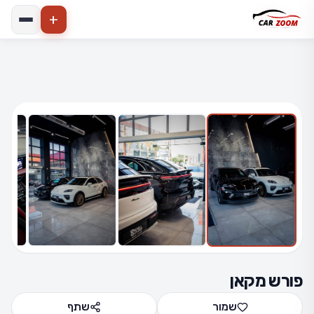
+
הרחב
6 תמונות
פורש מקאן
שמור
שתף