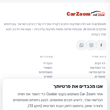
CarZoom
CarZoom הוא לוח המודעות החכם לקנייה ומכירה של רכבים בישראל. עם חיפוש
מתקדם מבוסס AI, שקיפות מלאה ומאות מודעות עדכניות – מצא את הרכב הבא
שלך בקלות.
ניווט מהיר
קטגוריות
דף הבית
היברידי
כל המודעות
חשמלי
פרסם מודעה
משפחתיות
מאמרים
ספורט
יוקרה
אנו מכבדים את פרטיותך
קטנות
אתר Car Zoom משתמש בקבצי Cookie כדי לשפר את חוויית
מידע
הגלישה שלך, להציע תכנים מותאמים, לבצע ניתוחים סטטיסטיים
אודות
תנאי שימוש
ולצורכי שיווק. בהתאם לחוק הגנת הפרטיות (תיקון 13),
מדיניות פרטיות