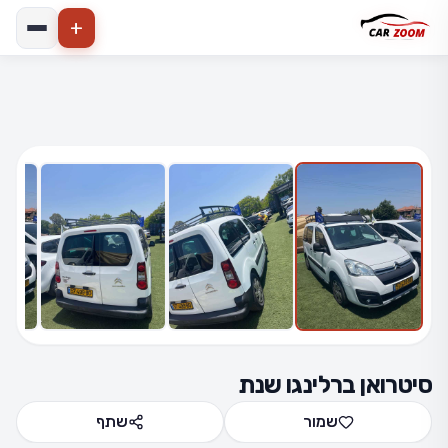
+
הרחב
4 תמונות
סיטרואן ברלינגו שנת
שמור
שתף