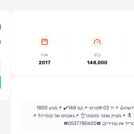
₪
ק"מ
שנה
2017
148,000
🚘fr fl סיאט לאון 🚘 📌שנת 3/2017 📌צורה חדשה👍 📌יד 03🤟פרטי 📌קמ 148✔️ 📌מנוע 1800
טסט לשנה ✔️ 📌סיאט לאון fr במצב 🔝 📌מצויין שמור ומטופל👌 📌גאנטים של קופרה‼️ 📌
תידי🤝 ☎️0537780600☎️