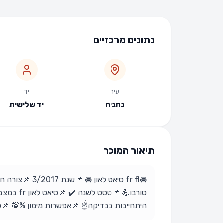
נתונים מרכזיים
עיר
יד
נתניה
יד שלישית
תיאור המוכר
טורבו💪 📌
היתחייבות בבדיקה☝️ 📌אפשרות מימון %💯 📌טרייד אין ע