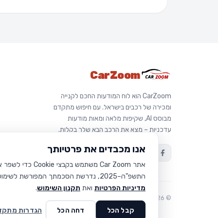
CarZoom
CarZoom הוא לוח המודעות החכם לקנייה
ומכירה של רכבים בישראל. עם חיפוש מתקדם
מבוסס AI, שקיפות מלאה ומאות מודעות
עדכניות – מצא את הרכב הבא שלך בקלות.
אנו מכבדים את פרטיותך
התשפ"ה–2025, נדרשת הסכמתך המפורשת לשימוש בקבצי Cookie שאינם חיוניים. תוכל/י לקבל את כולם, לדחות הכל, או להתאים אישית את ההעדפות שלך. למידע נוסף קרא/י את
מדיניות הפרטיות
ואת
תקנון השימוש
.
© 2026 CarZoom – כל הזכויות שמורות
קבל הכל
דחה הכל
הגדרות מתקד