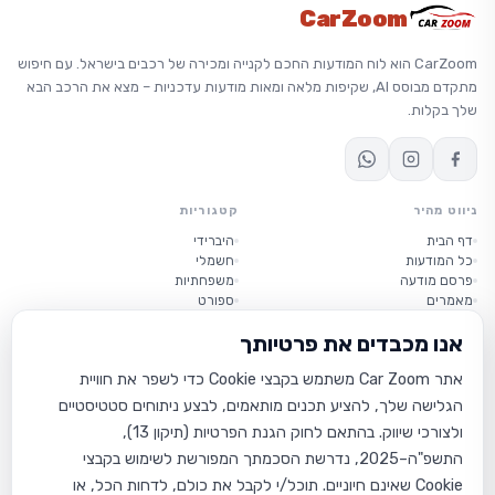
CarZoom
CarZoom הוא לוח המודעות החכם לקנייה ומכירה של רכבים בישראל. עם חיפוש
מתקדם מבוסס AI, שקיפות מלאה ומאות מודעות עדכניות – מצא את הרכב הבא
שלך בקלות.
ניווט מהיר
קטגוריות
דף הבית
היברידי
כל המודעות
חשמלי
פרסם מודעה
משפחתיות
מאמרים
ספורט
יוקרה
אנו מכבדים את פרטיותך
קטנות
אתר Car Zoom משתמש בקבצי Cookie כדי לשפר את חוויית
מידע
הגלישה שלך, להציע תכנים מותאמים, לבצע ניתוחים סטטיסטיים
אודות
ולצורכי שיווק. בהתאם לחוק הגנת הפרטיות (תיקון 13),
תנאי שימוש
מדיניות פרטיות
התשפ"ה–2025, נדרשת הסכמתך המפורשת לשימוש בקבצי
הצהרת נגישות
Cookie שאינם חיוניים. תוכל/י לקבל את כולם, לדחות הכל, או
צור קשר