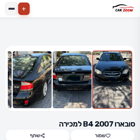
+
הרחב
4 תמונות
סובארו B4 2007 למכירה
שמור
שתף