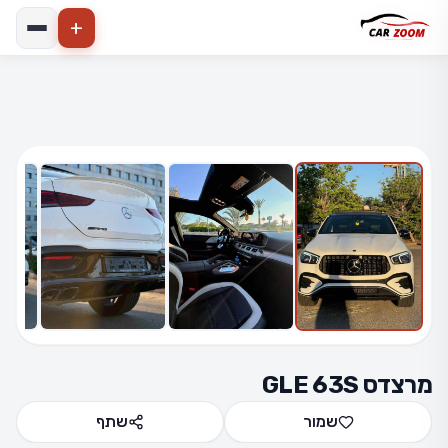
+
הרחב
6 תמונות
מרצדס GLE 63S
שמור
שתף