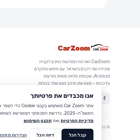
CarZoom
CarZoom הוא לוח המודעות החכם לקנייה
ומכירה של רכבים בישראל. עם חיפוש מתקדם
מבוסס AI, שקיפות מלאה ומאות מודעות
עדכניות – מצא את הרכב הבא שלך בקלות.
אנו מכבדים את פרטיותך
התשפ"ה–2025, נדרשת הסכמתך המפורשת לשימוש בקבצי Cookie שאינם חיוניים. תוכל/י לקבל את כולם, לדחות הכל, או להתאים אישית את ההעדפות שלך. למידע נוסף קרא/י את
מדיניות הפרטיות
ואת
תקנון השימוש
.
© 2026 CarZoom – כל הזכויות שמורות
קבל הכל
דחה הכל
הגדרות מתקד